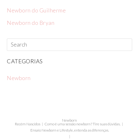
Newborn do Guilherme
Newborn do Bryan
CATEGORIAS
Newborn
Newborn
Recém Nascidos
Como é uma sessão newborn? Tire suas dúvidas.
Ensaio Newborn e Lifestyle, entenda as diferenças.