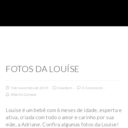
FOTOS DA LOUÍSE
9 de novembro de 2019
Newborn
0 Comments
Alberto Campos
Louíse é um bebê com 6 meses de idade, esperta e
ativa, criada com todo o amor e carinho por sua
mãe, a Adriane. Confira algumas fotos da Louise!