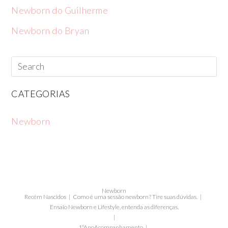
Newborn do Guilherme
Newborn do Bryan
CATEGORIAS
Newborn
Newborn
Recém Nascidos
Como é uma sessão newborn? Tire suas dúvidas.
Ensaio Newborn e Lifestyle, entenda as diferenças.
1ºAno
Acompanhamento