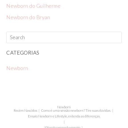
Newborn do Guilherme
Newborn do Bryan
CATEGORIAS
Newborn
Newborn
Recém Nascidos
Como é uma sessão newborn? Tire suas dúvidas.
Ensaio Newborn e Lifestyle, entenda as diferenças.
1ºAno
Acompanhamento