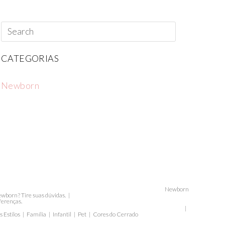
CATEGORIAS
Newborn
Newborn
wborn? Tire suas dúvidas.
ferenças.
 Estilos
Família
Infantil
Pet
Cores do Cerrado