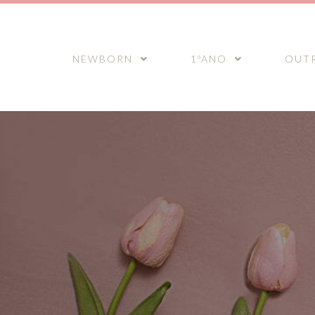
NEWBORN
1ºANO
OUT