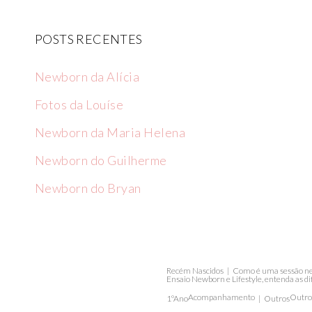
POSTS RECENTES
Newborn da Alícia
Fotos da Louíse
Newborn da Maria Helena
Newborn do Guilherme
Newborn do Bryan
Recém Nascidos
Como é uma sessão ne
Ensaio Newborn e Lifestyle, entenda as di
Acompanhamento
Outros
1ºAno
Outros